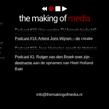
oi
Podcast #18: Hoe worden TV formats bedacht?
The making of Bassie en Adriaan locaties
Podcast #14: Artiest Joris Wijnen – de creatie
bassie-en-adriaan-locaties-in-amerika
al
van het karakter Chef Soldaat
en
Podcast #10: Joep Vermolen speelt de titelrol in
Het Mediapark
t
Podcast #7: Michiel Veenstra over Ekstra
de KPN komedieserie Toon
Podcast #1: Rutger van den Broek over zijn
ana
Podcast #4: De beginperiode van Teletekst in
Weekend en zijn podcasts
deelname aan de opnames van Heel Holland
Nederland
Bakt
info@themakingofmedia.nl